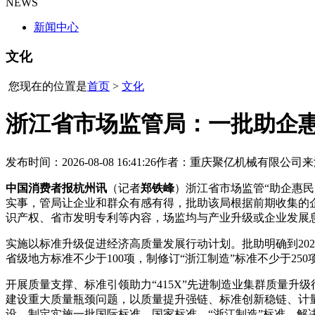
NEWS
新闻中心
文化
您现在的位置是
首页
>
文化
浙江省市场监管局：一批助企
发布时间：2026-08-08 16:41:26
作者：重庆聚亿机械有限公司
来
中国消费者报杭州讯
（记者
郑铁峰
）浙江省市场监管“助企惠民
实事，管局让企业和群众有感有得，批助该局根据前期收集的
识产权、省市
发明专利等内容，场监均与产业升级或企业发展
实施以标准升级促进经济高质量发展行动计划。批助明确到202
省级地方标准不少于100项，制修订“浙江制造”标准不少于250
开展质量支撑、标准引领助力“415X”先进制造业集群质量升级
建设重大质量瓶颈问题，以质量提升强链、标准创新稳链、计
设，制定实施一批国际标准、国家标准、“浙江制造”标准，解