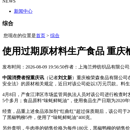
NEWS
新闻中心
综合
您现在的位置是
首页
>
综合
使用过期原材料生产食品 重庆
发布时间：2026-08-09 19:56:50
作者：上海兰烨纺织品有限公司
中国消费者报重庆讯
（记者
刘文新
）重庆榆荣森食品有限公司
安全法》的原材
相关规定，近日对该公司处以3万元罚款。料生
4月8日，产食江津区市场监管局执法人员对该公司进行检查时发现
5个多月；食品原料“味蚝鲜蚝油”，使用食品生产日期为2020
经查，品重上述食品添加剂“红曲红”超过保质期后，该公司于202
了黑椒鸭柳5件，使用了“味蚝鲜蚝油”400克。
另外查明，牛肉串的销售价格为每件180元，黑椒鸭柳的销售价格