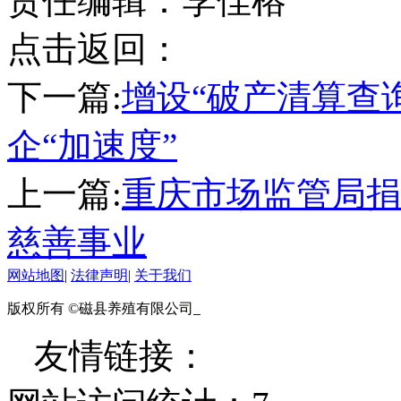
责任编辑：李佳榕
点击返回：
下一篇:
增设“破产清算查询
企“加速度”
上一篇:
重庆市场监管局捐
慈善事业
网站地图
|
法律声明
|
关于我们
版权所有 ©磁县养殖有限公司
友情链接：