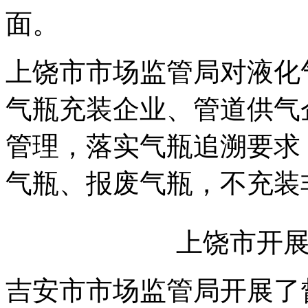
面。
上饶市市场监管局对液化
气瓶充装企业、管道供气
管理，落实气瓶追溯要求
气瓶、报废气瓶，不充装
上饶市开
吉安市市场监管局开展了