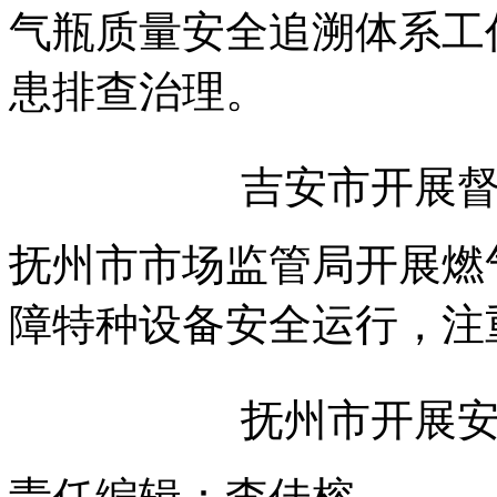
气瓶质量安全追溯体系工
患排查治理。
吉安市开展
抚州市市场监管局开展燃
障特种设备安全运行，注
抚州市开展