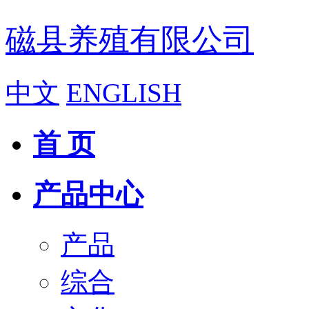
磁县养殖有限公司
中文
ENGLISH
首 页
产品中心
产品
综合