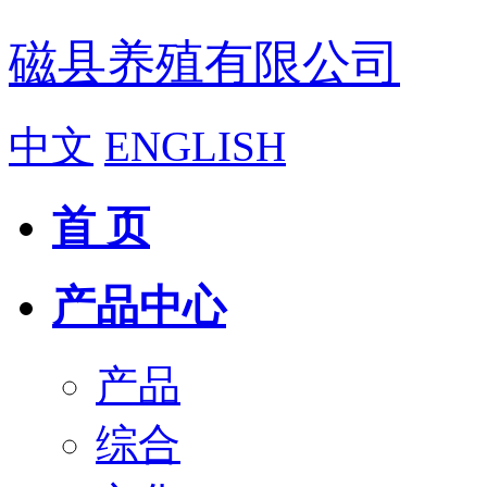
磁县养殖有限公司
中文
ENGLISH
首 页
产品中心
产品
综合