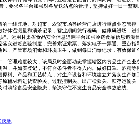
全面监管，要求各平台加强对各配送站点的管理，坚持做好一日一监
情的一线阵地。对超市、农贸市场等经营门店进行重点业态管控
好体温测量和消杀记录，营业期间凭行程码、健康码进场，进出
不误”。运用甘肃省食品安全信息追溯平台加强冷链食品信息追溯
品落实进货查验制度，完善索证索票、落实电子一票通。重点指
通风，严管市场消毒和环境卫生，做到每日消毒记录，有效保证
广，管理难度较大，该局及时全面动态掌握辖区内食品生产企业
测温，并如实登记，不符合条件者不得入内。做好口罩、酒精等
据原料、产品和工艺特点，对生产设备和环境建立并落实生产加
好原辅材料进货查验关、过程控制关、出厂检验关、贮存运输关
及时消除食品安全隐患，坚决守住不发生食品安全事故底线。
实落地