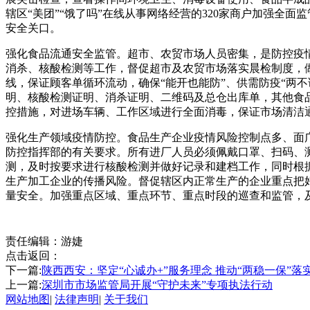
辖区“美团”“饿了吗”在线从事网络经营的320家商户加强
安全关口。
强化食品流通安全监管。超市、农贸市场人员密集，是防控疫
消杀、核酸检测等工作，督促超市及农贸市场落实晨检制度，做
线，保证顾客单循环流动，确保“能开也能防”、供需防疫“两
明、核酸检测证明、消杀证明、二维码及总仓出库单，其他食
控措施，对进场车辆、工作区域进行全面消毒，保证市场清洁
强化生产领域疫情防控。食品生产企业疫情风险控制点多、面
防控指挥部的有关要求。所有进厂人员必须佩戴口罩、扫码、
测，及时按要求进行核酸检测并做好记录和建档工作，同时根
生产加工企业的传播风险。督促辖区内正常生产的企业重点把
量安全。加强重点区域、重点环节、重点时段的巡查和监管，
责任编辑：游婕
点击返回：
下一篇:
陕西西安：坚定“心诚办+”服务理念 推动“两稳一保”落
上一篇:
深圳市市场监管局开展“守护未来”专项执法行动
网站地图
|
法律声明
|
关于我们