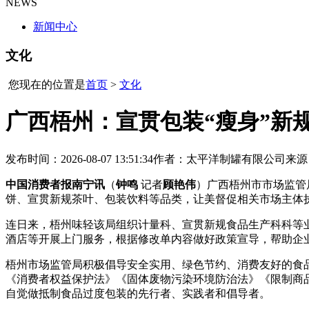
NEWS
新闻中心
文化
您现在的位置是
首页
>
文化
广西梧州：宣贯包装“瘦身”新规
发布时间：2026-08-07 13:51:34
作者：太平洋制罐有限公司
来源
中国消费者报南宁讯
（
钟鸣
记者
顾艳伟
）广西梧州市市场监管
饼、宣贯新规茶叶、包装饮料等品类，让美督促相关市场主体
连日来，梧州味轻该局组织计量科、宣贯新规食品生产科科等
酒店等开展上门服务，根据修改单内容做好政策宣导，帮助企
梧州市场监管局积极倡导安全实用、绿色节约、消费友好的食品
《消费者权益保护法》《固体废物污染环境防治法》《限制商
自觉做抵制食品过度包装的先行者、实践者和倡导者。