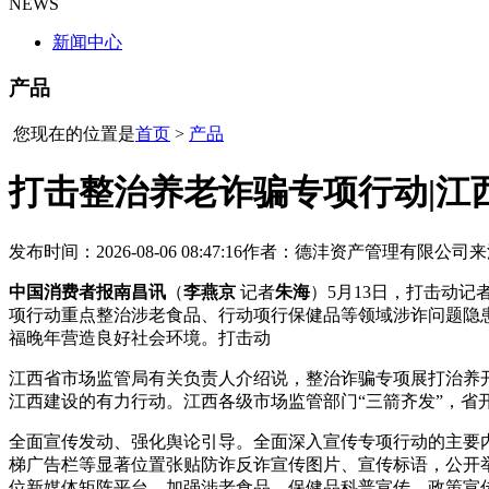
NEWS
新闻中心
产品
您现在的位置是
首页
>
产品
打击整治养老诈骗专项行动|江
发布时间：2026-08-06 08:47:16
作者：德沣资产管理有限公司
来
中国消费者报南昌讯
（
李燕京
记者
朱海
）5月13日，打击动
项行动重点整治涉老食品、行动项行保健品等领域涉诈问题隐
福晚年营造良好社会环境。打击动
江西省市场监管局有关负责人介绍说，整治诈骗专项展打治养
江西建设的有力行动。江西各级市场监管部门“三箭齐发”，
全面宣传发动、强化舆论引导。全面深入宣传专项行动的主要
梯广告栏等显著位置张贴防诈反诈宣传图片、宣传标语，公开
位新媒体矩阵平台，加强涉老食品、保健品科普宣传、政策宣